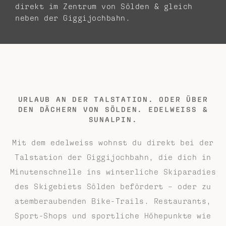
direkt im Zentrum von Sölden & gleich
neben der Giggijochbahn.
URLAUB AN DER TALSTATION. ODER ÜBER
DEN DÄCHERN
VON SÖLDEN. EDELWEISS &
SUNALPIN.
Mit dem edelweiss wohnst du direkt bei der
Talstation der Giggijochbahn, die dich in
Minutenschnelle ins winterliche Skiparadies
des Skigebiets Sölden befördert – oder zu
atemberaubenden Bike-Trails. Restaurants,
Sport-Shops und sportliche Höhepunkte wie